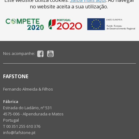
Este website utiliza cookies.
Saiba mais aqui
. Ao navegar
no website aceita a sua utilização.
Nos acompanhe:
FAFSTONE
Fernando Almeida & Filhos
Fábrica
Estrada do Ladário, nº 531
4575-006 - Alpendurada e Matos
Portugal
T 00 351 255 610 376
info@fafstone.pt